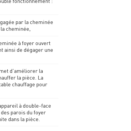
double fonctionnement :
égagée par la cheminée
 la cheminée,
eminée à foyer ouvert
t ainsi de dégager une
rmet d’améliorer la
auffer la pièce. La
table chauffage pour
appareil à double-face
 des parois du foyer
ite dans la pièce.